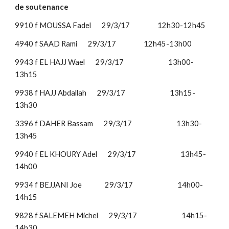
de soutenance
9910 f MOUSSA Fadel       29/3/17                  12h30-12h45
4940 f SAAD Rami       29/3/17                  12h45-13h00
9943 f EL HAJJ Wael       29/3/17                             13h00-
13h15
9938 f HAJJ Abdallah       29/3/17                             13h15-
13h30
3396 f DAHER Bassam       29/3/17                             13h30-
13h45
9940 f EL KHOURY Adel       29/3/17                             13h45-
14h00
9934 f BEJJANI Joe               29/3/17                             14h00-
14h15
9828 f SALEMEH Michel       29/3/17                             14h15-
14h30